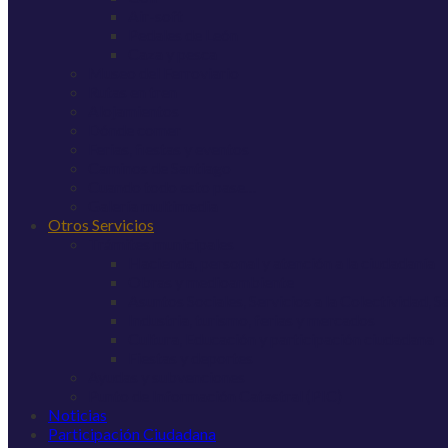
Air-soft
Pedales de León
Caza y pesca
Museo del Ferroviario
Rutas en tren
Alojamientos
Dónde comer
Ferias, fiestas y eventos
Caminos de Santiago
Cuando todo esto pase…
Galería multimedia
Otros Servicios
Trámites municipales
Hacienda, personal y atención a la ciudadanía
Obras y medioambiente
Asuntos Sociales, Servicios a la Colectividad, 
Industria, turismo, ferias y mercados
Cultura, Educación y participación ciudadana
Fiestas y deportes
Ayudas y subvenciones
Punto de Información Catastral (PIC)
Noticias
Participación Ciudadana