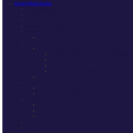
Areas Municipales
Asuntos sociales
ADSACIER
Guardería Municipal Santa Bárbara
Residencia San Guillermo
Polígono Industrial
Empresas instaladas
Cultura
Actividades culturales
Escuela de Música “Manuel Dos Santos”
Banda de Música
Cine Mary
Instituto Bíblico Oriental
Instalaciones Culturales
Deportes
Actividades Deportivas
Instalaciones Deportivas
Educación
C.P. «M.A. Cano Población»
I.E.S. «Vadinia»
Guardería Municipal Santa Bárbara
Juventud
Medioambiente
Punto Limpio y Centro de Transferencia de Re