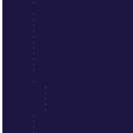
Plano Callejero
Poblaciones
Cistierna
Modino
Sorriba
Valmartino
Quintana de la Peña
Fuentes de Peñacorada
Santa Olaja de la Varga
Ocejo de la Peña
Vidanes
Pesquera
Santibáñez de Rueda
Turismo activo
Rutas turísticas
Ruta 1: Río Esla
Ruta 2: Mirador de Los Rejos
Ruta 3: Lagunas – Hoyón
Ruta 4: Perimetral a Peñacorada
Ruta 5: Vía Férrea – Puente de Hierro
Aguas bravas
Escalada
Karting
Golf