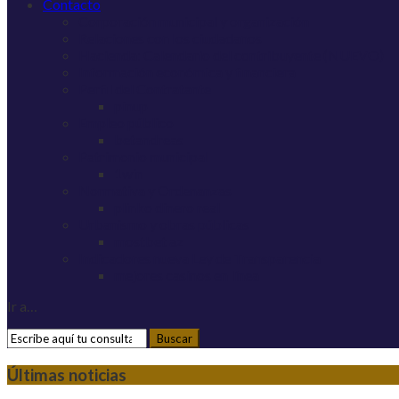
Contacto
Corporación municipal y organización
Relaciones con los ciudadanos
Hacienda: Calendario del contribuyente (NUEVO)
Información económica y financiera
Perfil del Contratante
pinup
Empleo público
betandreas
Patrimonio municipal
1win
Normativa y Ordenanzas
plinko dinero real
Urbanismo y obras públicas
mostbet az
Indicadores nueva Ley de Transparencia
mejores casinos en línea
Ir a…
Últimas noticias