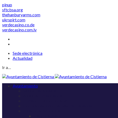
pinup
sftcbsa.org
thehanburyarms.com
ukrspirt.com
verdecasino.co.de
verdecasino.com.lv
Sede electrónica
Actualidad
Ir a…
Ayuntamiento
Saludo del Alcalde
Alcaldía – Presidencia
El Pleno – La Corporación
Comisiones Informativas Permanentes
Directorio Municipal
Plano Callejero