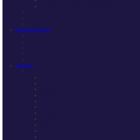
Sellado del Vertedero de Residuos
Mujer
Participación Ciudadana
Cita I.T.V.
Sede electrónica
Sede electrónica INICIO
Sede electrónica PERFIL DE CONTRATANTE
Sede electrónica EMPLEO PÚBLICO
Sede electrónica TABLÓN DE ANUNCIOS
Portal de Transparencia – CONSULTAS PÚBLICAS
Turismo
El municipio
Historia del municipio de Cistierna
Geografía y localización
Geología
Flora y Fauna
Arquitectura
Patrimonio cultural
Artesanía
Deportes tradicionales
Clima
Micología
Gastronomía