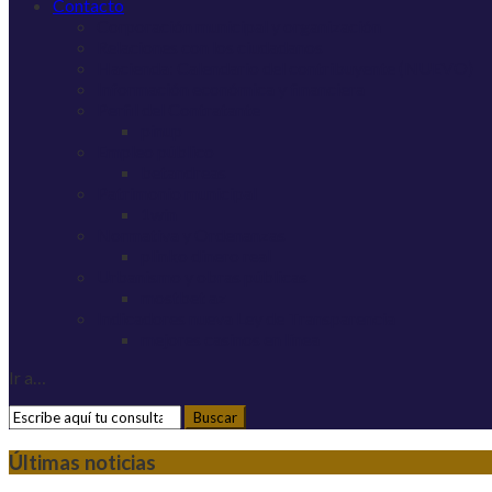
Contacto
Corporación municipal y organización
Relaciones con los ciudadanos
Hacienda: Calendario del contribuyente (NUEVO)
Información económica y financiera
Perfil del Contratante
pinup
Empleo público
betandreas
Patrimonio municipal
1win
Normativa y Ordenanzas
plinko dinero real
Urbanismo y obras públicas
mostbet az
Indicadores nueva Ley de Transparencia
mejores casinos en línea
Ir a…
Últimas noticias