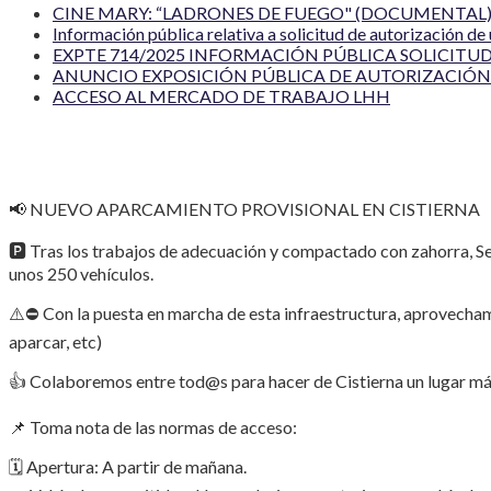
CINE MARY: “LADRONES DE FUEGO" (DOCUMENTAL) 
Información pública relativa a solicitud de autorización de
EXPTE 714/2025 INFORMACIÓN PÚBLICA SOLICITUD
ANUNCIO EXPOSICIÓN PÚBLICA DE AUTORIZACIÓN 
ACCESO AL MERCADO DE TRABAJO LHH
📢 NUEVO APARCAMIENTO PROVISIONAL EN CISTIERNA
🅿️ Tras los trabajos de adecuación y compactado con zahorra, Se
unos 250 vehículos.
⚠️⛔️ Con la puesta en marcha de esta infraestructura, aprovechamo
aparcar, etc)
👍 Colaboremos entre tod@s para hacer de Cistierna un lugar má
📌 Toma nota de las normas de acceso:
🗓️ Apertura: A partir de mañana.