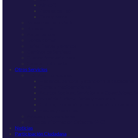
Air-soft
Pedales de León
Caza y pesca
Museo del Ferroviario
Rutas en tren
Alojamientos
Dónde comer
Ferias, fiestas y eventos
Caminos de Santiago
Cuando todo esto pase…
Galería multimedia
Otros Servicios
Trámites municipales
Hacienda, personal y atención a la ciudadanía
Obras y medioambiente
Asuntos Sociales, Servicios a la Colectividad, 
Industria, turismo, ferias y mercados
Cultura, Educación y participación ciudadana
Fiestas y deportes
Ayudas y subvenciones
Punto de Información Catastral (PIC)
Noticias
Participación Ciudadana