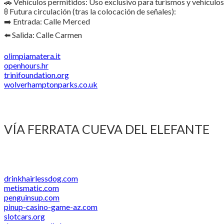
🚗 Vehículos permitidos: Uso exclusivo para turismos y vehículos 
🚦 Futura circulación (tras la colocación de señales):
➡️ Entrada: Calle Merced
⬅️ Salida: Calle Carmen
olimpiamatera.it
openhours.hr
trinifoundation.org
wolverhamptonparks.co.uk
VÍA FERRATA CUEVA DEL ELEFANTE
drinkhairlessdog.com
metismatic.com
penguinsup.com
pinup-casino-game-az.com
slotcars.org