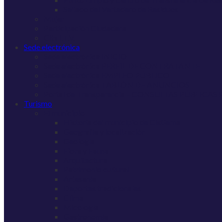
Sellado del Vertedero de Residuos
Mujer
Participación Ciudadana
Cita I.T.V.
Sede electrónica
Sede electrónica INICIO
Sede electrónica PERFIL DE CONTRATANTE
Sede electrónica EMPLEO PÚBLICO
Sede electrónica TABLÓN DE ANUNCIOS
Portal de Transparencia – CONSULTAS PÚBLICAS
Turismo
El municipio
Historia del municipio de Cistierna
Geografía y localización
Geología
Flora y Fauna
Arquitectura
Patrimonio cultural
Artesanía
Deportes tradicionales
Clima
Micología
Gastronomía