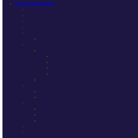
Areas Municipales
Asuntos sociales
ADSACIER
Guardería Municipal Santa Bárbara
Residencia San Guillermo
Polígono Industrial
Empresas instaladas
Cultura
Actividades culturales
Escuela de Música “Manuel Dos Santos”
Banda de Música
Cine Mary
Instituto Bíblico Oriental
Instalaciones Culturales
Deportes
Actividades Deportivas
Instalaciones Deportivas
Educación
C.P. «M.A. Cano Población»
I.E.S. «Vadinia»
Guardería Municipal Santa Bárbara
Juventud
Medioambiente
Punto Limpio y Centro de Transferencia de Re