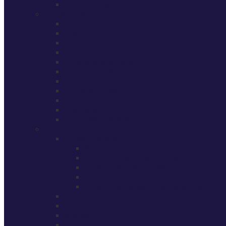
Plano Callejero
Poblaciones
Cistierna
Modino
Sorriba
Valmartino
Quintana de la Peña
Fuentes de Peñacorada
Santa Olaja de la Varga
Ocejo de la Peña
Vidanes
Pesquera
Santibáñez de Rueda
Turismo activo
Rutas turísticas
Ruta 1: Río Esla
Ruta 2: Mirador de Los Rejos
Ruta 3: Lagunas – Hoyón
Ruta 4: Perimetral a Peñacorada
Ruta 5: Vía Férrea – Puente de Hierro
Aguas bravas
Escalada
Karting
Golf