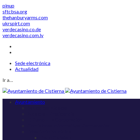
pinup
sftcbsa.org
thehanburyarms.com
ukrspirt.com
verdecasino.co.de
verdecasino.com.lv
Sede electrónica
Actualidad
Ir a…
Ayuntamiento
Saludo del Alcalde
Alcaldía – Presidencia
El Pleno – La Corporación
Comisiones Informativas Permanentes
Directorio Municipal
Plano Callejero